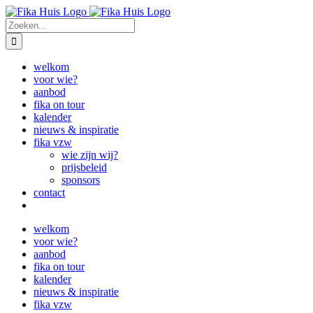
Ga
Facebook
Instagram
naar
Zoeken
inhoud
naar:
welkom
voor wie?
aanbod
fika on tour
kalender
nieuws & inspiratie
fika vzw
wie zijn wij?
prijsbeleid
sponsors
contact
welkom
voor wie?
aanbod
fika on tour
kalender
nieuws & inspiratie
fika vzw