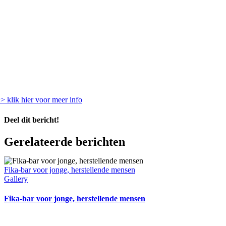
> klik hier voor meer info
Deel dit bericht!
Facebook
X
LinkedIn
WhatsApp
E-
Gerelateerde berichten
mail
Fika-bar voor jonge, herstellende mensen
Gallery
Fika-bar voor jonge, herstellende mensen