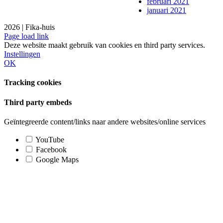
februari 2021
januari 2021
2026 | Fika-huis
Facebook
Instagram
Page load link
Deze website maakt gebruik van cookies en third party services.
Instellingen
OK
Tracking cookies
Third party embeds
Geïntegreerde content/links naar andere websites/online services
YouTube
Facebook
Google Maps
Ga
naar
de
bovenkant