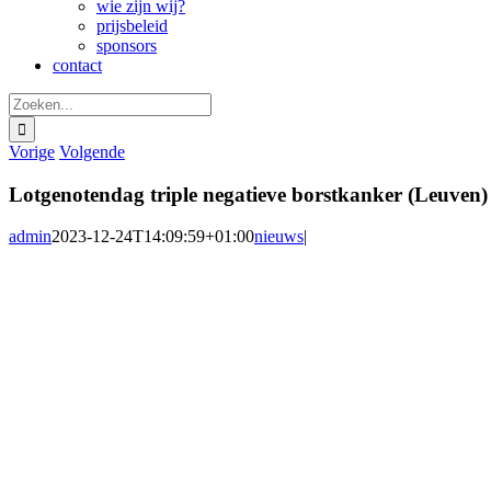
wie zijn wij?
prijsbeleid
sponsors
contact
Zoeken
naar:
Vorige
Volgende
Lotgenotendag triple negatieve borstkanker (Leuven)
admin
2023-12-24T14:09:59+01:00
nieuws
|